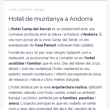
HOTEL CAMP DEL SERRAT
Hotel de muntanya a Andorra
L'
Hotel Camp del Serrat
és un establiment amb una
connexió profunda amb la natura i la tradició d'
Andorra
. El
seu nom prové de la zona Camp del Serrat, on els
avantpassats de
Casa Panxut
cultivaven blat i patates.
Fundat als anys 70 per Joan Vergés Gelabert com a
restaurant, va evolucionar fins a convertir-se en l'
hotel
acollidor i familiar
que és avui. Des del febrer del 2024,
Albert i Joël han revitalitzat l'hotel, mantenint el seu
autèntic esperit muntanyenc i oferint una experiència única
de relaxació i natura a 1.600 metres d'alçada.
L'hotel destaca per la seva
arquitectura rústica
, utilitzant
materials naturals com fusta i pedra, creant un ambient
tranquil i acollidor, perfecte per
a famílies
,
parelles
i
amics
. L'objectiu principal és que els visitants se sentin
com a casa, desconnectant del dia a dia i gaudint de la