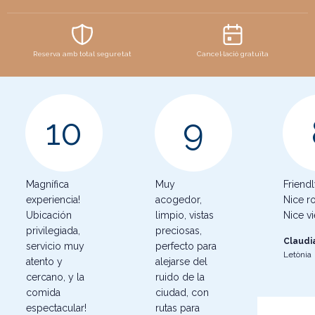
Reserva amb total seguretat
Cancel·lació gratuïta
10
9
Magnífica
Muy
Friendl
experiencia!
acogedor,
Nice r
Ubicación
limpio, vistas
Nice vi
privilegiada,
preciosas,
Claudi
servicio muy
perfecto para
Letònia
atento y
alejarse del
cercano, y la
ruido de la
comida
ciudad, con
espectacular!
rutas para