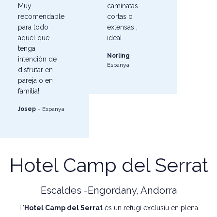
Muy
caminatas
recomendable
cortas o
para todo
extensas ,
aquel que
ideal.
tenga
Norling
-
intención de
Espanya
disfrutar en
pareja o en
familia!
Josep
-
Espanya
Hotel Camp del Serrat
Escaldes -Engordany, Andorra
L'
Hotel Camp del Serrat
és un refugi exclusiu en plena