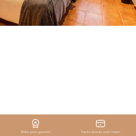
DATA ENTRADA
DATA SORTIDA
9
10
Agost, 2026
Agost, 2026
DIUMENGE
DILLUNS
HABITACIONS I PERSONES
RESERVAR
9 agost, 2026
10 agost, 2026
Millor preu garantit
Tracte directe amb l'hotel