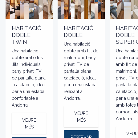
HABITACIÓ
HABITACIÓ
HABITA
DOBLE
DOBLE
DOBLE
TWIN
SUPERI
Una habitació
Una habitació
doble amb llit de
Una habita
doble amb dos
matrimoni, bany
doble ren
llits individuals,
privat, TV de
amb llit de
bany privat, TV
pantalla plana i
matrimoni,
de pantalla plana
calefacció, ideal
privat, TV 
i calefacció, ideal
per a una estada
pantalla pla
per a una estada
relaxant a
calefacció,
confortable a
Andorra.
per a una 
Andorra.
amb totes 
comoditats
VEURE
Andorra.
VEURE
MÉS
MÉS
VEUR
RESERVAR