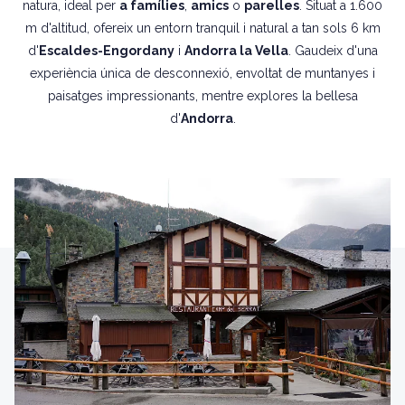
natura, ideal per
a famílies
,
amics
o
parelles
. Situat a 1.600
m d'altitud, ofereix un entorn tranquil i natural a tan sols 6 km
d'
Escaldes-Engordany
i
Andorra la Vella
. Gaudeix d'una
experiència única de desconnexió, envoltat de muntanyes i
paisatges impressionants, mentre explores la bellesa
d'
Andorra
.