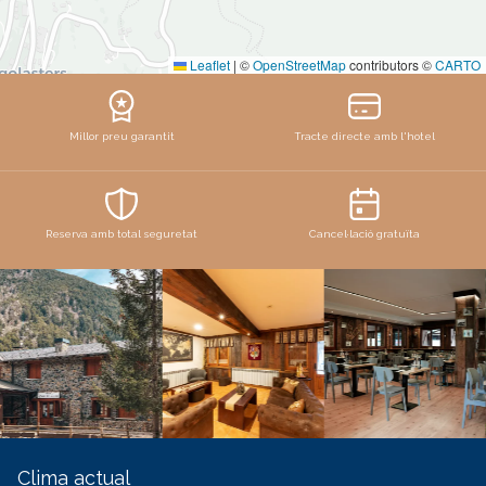
Leaflet
|
©
OpenStreetMap
contributors ©
CARTO
Millor preu garantit
Tracte directe amb l'hotel
Reserva amb total seguretat
Cancel·lació gratuïta
Clima actual