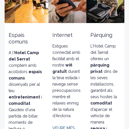
Espais
Internet
Pàrquing
comuns
Estigues
L'Hotel Camp
connectat amb
del Serrat
A l'
Hotel Camp
facilitat amb el
ofereix un
del Serrat
nostre
wifi
pàrquing
comptem amb
gratuït
durant
privat
dins de
acollidors
espais
la teva estada i
les seves
comuns
navega sense
instal·lacions,
dissenyats per al
preocupacions
garantint als
teu
mentre et
seus hostes la
entreteniment
i
relaxes enmig
comoditat
comoditat
.
de la natura
d'aparcar el
Gaudeix d'una
d'Andorra.
vehicle de
partida de billar,
manera
moments de
VEURE MÉS
segura
i
lectura o