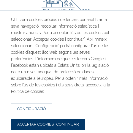
Utilitzem cookies pròpies i de tercers per analitzar la
seva navegació, recopilar informació estadística i
Hotel Camp del Serrat
mostrar anuncis. Per a acceptar l’ús de les cookies pot
seleccionar ‘Acceptar cookies i continuar’. Així mateix,
CS 200, Engolasters Km 6, AD700
seleccionant ‘Configuració’ podrà configurar l’ús de les
Escaldes-Engordany, Andorra
cookies d’aquest lloc web segons les seves
T. +376 886 002
preferències. L’informem de que els tercers Google i
Facebook estan ubicats a Estats Units, on la legislació
Hotel:
no té un nivell adequat de protecció de dades
hotel@hotelrestaurantcampdelserrat.com
equiparable a l’europeu. Per a obtenir més informació
Restaurant:
sobre l’ús de les cookies i els seus drets, accedeixi a la
restaurant@hotelrestaurantcampdelserrat.com
Política de cookies
NEWSLETTER
CONTACTE
CONFIGURACIÓ
CONDICIONS DE RESERVA
AVÍS LEGAL
ACCEPTAR COOKIES I CONTINUAR
POLÍTICA DE PRIVACITAT